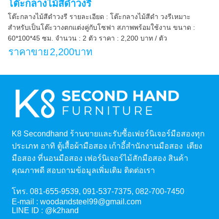
โต๊ะกลางไม้สีดำวงรี
โต๊ะกลางไม้สีดำวงรี รายละเอียด : โต๊ะกลางไม้สีดำ วงรีเหมาะ
สำหรับเป็นโต๊ะวางตกแต่งคู่กับโซฟา สภาพพร้อมใช้งาน ขนาด :
60*100*45 ซม. จำนวน : 2 ตัว ราคา : 2,200 บาท / ตัว
ราคาขาย
2,200บาท
K8 Secondhand ร้านขายและรับซื้อเฟอร์นิเจอร์มือสองทุก
ประเภท อาทิ ตู้เสื้อผ้ามือสอง เก้าอี้สำนักงานมือสอง เตียง
มือสอง ที่นอนมือสอง เฟอร์นิเจอร์ไม้สักมือสอง สินค้า
คุณภาพดี สอบถามข้อมูลเพิ่มเติม ติดต่อเรา
โทร.
081-655-9539
,
091-537-7375
,
082-700-7450
E-mail :
woodandsteel99@gmail.com
LINE ID :
@k2hand